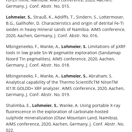
Germany, J. Conf. Abstr. No. 015.
Lohmeier, S.
, Strauß, K., Adolffs, T., Sindern, S., Lottermoser,
B.G., Gallhofer, D. Characteristics and origin of detrital Fe-Ti
oxides in heavy mineral sands of Namibia. AIMS conference,
2020, Aachen, Germany, J. Conf. Abstr. No. 016.
Mbingeneeko, F., Wanke, A.,
Lohmeier, S.
Limitations of pXRF
tools in low grade Sn-W pegmatite exploration (Sandamap
Noord Tin pegmatites). AIMS conference, 2020, Aachen,
Germany, J. Conf. Abstr. No. 018.
Mbingeneeko, F., Wanke, A.,
Lohmeier, S.
, Abraham, S.
Analytical capability of the Thermo ScientificTM NitonTM
Xl13t GOLDD+ XRF analyzer. AIMS conference, 2020, Aachen,
Germany, J. Conf. Abstr. No. 019.
Shalimba, E.,
Lohmeier, S.
, Wanke, A. Using portable X-ray
fluorescence in the exploration of carbonate-hosted
sulphide mineralization (Otavi Mountain Land, Namibia).
AIMS conference, 2020, Aachen, Germany, J. Conf. Abstr. No.
022.