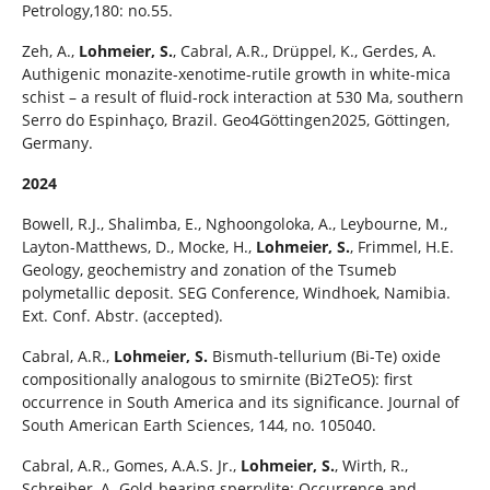
Petrology,180: no.55.
Zeh, A.,
Lohmeier, S.
, Cabral, A.R., Drüppel, K., Gerdes, A.
Authigenic monazite-xenotime-rutile growth in white-mica
schist – a result of fluid-rock interaction at 530 Ma, southern
Serro do Espinhaço, Brazil. Geo4Göttingen2025, Göttingen,
Germany.
2024
Bowell, R.J., Shalimba, E., Nghoongoloka, A., Leybourne, M.,
Layton-Matthews, D., Mocke, H.,
Lohmeier,
S.
, Frimmel, H.E.
Geology, geochemistry and zonation of the Tsumeb
polymetallic deposit. SEG Conference, Windhoek, Namibia.
Ext. Conf. Abstr. (accepted).
Cabral, A.R.,
Lohmeier,
S.
Bismuth-tellurium (Bi-Te) oxide
compositionally analogous to smirnite (Bi2TeO5): first
occurrence in South America and its significance. Journal of
South American Earth Sciences, 144, no. 105040.
Cabral, A.R., Gomes, A.A.S. Jr.,
Lohmeier, S.
, Wirth, R.,
Schreiber, A. Gold-bearing sperrylite: Occurrence and