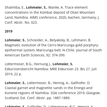
Shalimba, E.,
Lohmeier, S.
, Wanke, A. Trace element
concentrations in the Kombat deposit of Otavi Mountain
Land, Namibia. AIMS conference, 2020, Aachen, Germany, J.
Conf. Abstr. No. 023.
2019
Lohmeier, S.
, Schneider, A., Belyaksky, B., Lehmann, B.
Magmatic evolution of the Cerro Maricunga gold porphyry-
epithermal system, Maricunga belt, N-Chile. Journal of South
American Earth Sciences, 92: 374-399.
Lottermoser, B.G., Hornung J.,
Lohmeier, S.
Exkursionsbericht Namibia: MRE Exkursion 23. Bis 27. Juli
2019, 22 p.
Lohmeier, S.
, Lottermoser, B., Hennig, A., Gallhofer, D.
Coastal garnet and magnetite sands in the Erongo and
Kunene regions of Namibia. SGA conference 2019, Glasgow,
Scotland, Ext. Conf. Abstr. pp. 1887-1889.
Lohmeier, S.
, Gallhofer, D., Lottermoser, B.G., Hennig, A.