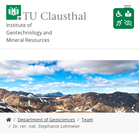
Z
u
m
H
Institute of
a
Geotechnology and
u
Mineral Resources
p
t
i
n
h
a
l
t
s
p
r
i
S
Department of Geosciences
Team
n
i
Dr. rer. nat. Stephanie Lohmeier
g
e
e
s