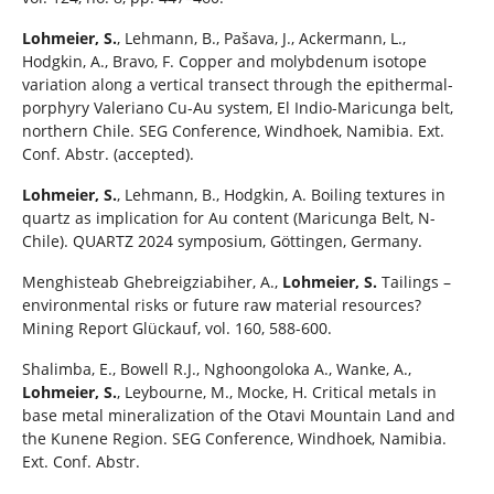
Lohmeier, S.
, Lehmann, B., Pašava, J., Ackermann, L.,
Hodgkin, A., Bravo, F. Copper and molybdenum isotope
variation along a vertical transect through the epithermal-
porphyry Valeriano Cu-Au system, El Indio-Maricunga belt,
northern Chile. SEG Conference, Windhoek, Namibia. Ext.
Conf. Abstr. (accepted).
Lohmeier, S.
, Lehmann, B., Hodgkin, A. Boiling textures in
quartz as implication for Au content (Maricunga Belt, N-
Chile). QUARTZ 2024 symposium, Göttingen, Germany.
Menghisteab Ghebreigziabiher, A.,
Lohmeier, S.
Tailings –
environmental risks or future raw material resources?
Mining Report Glückauf, vol. 160, 588-600.
Shalimba, E., Bowell R.J., Nghoongoloka A., Wanke, A.,
Lohmeier, S.
, Leybourne, M., Mocke, H. Critical metals in
base metal mineralization of the Otavi Mountain Land and
the Kunene Region. SEG Conference, Windhoek, Namibia.
Ext. Conf. Abstr.