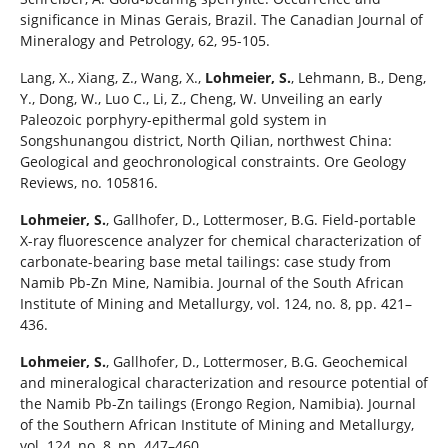
significance in Minas Gerais, Brazil. The Canadian Journal of
Mineralogy and Petrology, 62, 95-105.
Lang, X., Xiang, Z., Wang, X.,
Lohmeier, S.
, Lehmann, B., Deng,
Y., Dong, W., Luo C., Li, Z., Cheng, W. Unveiling an early
Paleozoic porphyry-epithermal gold system in
Songshunangou district, North Qilian, northwest China:
Geological and geochronological constraints. Ore Geology
Reviews, no. 105816.
Lohmeier, S.
, Gallhofer, D., Lottermoser, B.G. Field-portable
X-ray fluorescence analyzer for chemical characterization of
carbonate-bearing base metal tailings: case study from
Namib Pb-Zn Mine, Namibia. Journal of the South African
Institute of Mining and Metallurgy, vol. 124, no. 8, pp. 421–
436.
Lohmeier, S.
, Gallhofer, D., Lottermoser, B.G. Geochemical
and mineralogical characterization and resource potential of
the Namib Pb-Zn tailings (Erongo Region, Namibia). Journal
of the Southern African Institute of Mining and Metallurgy,
vol. 124, no. 8, pp. 447–460.