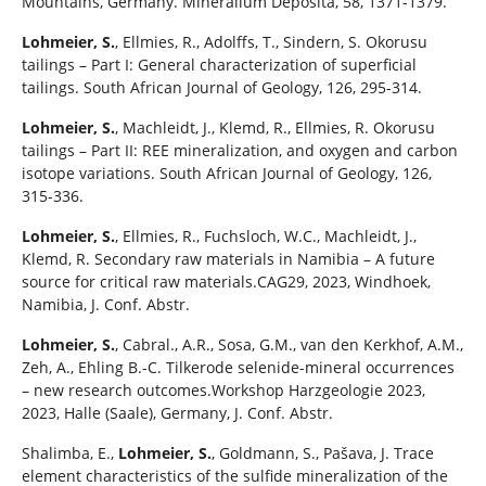
Mountains, Germany. Mineralium Deposita, 58, 1371-1379.
Lohmeier, S.
, Ellmies, R., Adolffs, T., Sindern, S. Okorusu
tailings – Part I: General characterization of superficial
tailings. South African Journal of Geology, 126, 295-314.
Lohmeier, S.
, Machleidt, J., Klemd, R., Ellmies, R. Okorusu
tailings – Part II: REE mineralization, and oxygen and carbon
isotope variations. South African Journal of Geology, 126,
315-336.
Lohmeier, S.
, Ellmies, R., Fuchsloch, W.C., Machleidt, J.,
Klemd, R. Secondary raw materials in Namibia – A future
source for critical raw materials.CAG29, 2023, Windhoek,
Namibia, J. Conf. Abstr.
Lohmeier, S.
, Cabral., A.R., Sosa, G.M., van den Kerkhof, A.M.,
Zeh, A., Ehling B.-C. Tilkerode selenide-mineral occurrences
– new research outcomes.Workshop Harzgeologie 2023,
2023, Halle (Saale), Germany, J. Conf. Abstr.
Shalimba, E.,
Lohmeier, S.
, Goldmann, S., Pašava, J. Trace
element characteristics of the sulfide mineralization of the