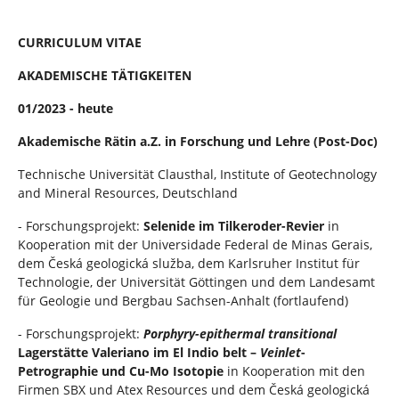
n
i
n
CURRICULUM VITAE
d
h
AKADEMISCHE TÄTIGKEITEN
i
e
01/2023 - heute
r
:
Akademische Rätin a.Z. in Forschung und Lehre (Post-Doc)
Technische Universität Clausthal, Institute of Geotechnology
and Mineral Resources, Deutschland
- Forschungsprojekt:
Selenide im Tilkeroder-Revier
in
Kooperation mit der Universidade Federal de Minas Gerais,
dem Česká geologická služba, dem Karlsruher Institut für
Technologie, der Universität Göttingen und dem Landesamt
für Geologie und Bergbau Sachsen-Anhalt (fortlaufend)
- Forschungsprojekt:
Porphyry-epithermal transitional
Lagerstätte Valeriano im El Indio belt –
Veinlet
-
Petrographie und Cu-Mo Isotopie
in Kooperation mit den
Firmen SBX und Atex Resources und dem Česká geologická