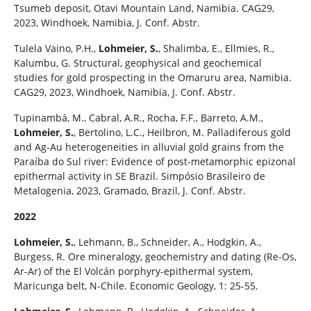
Tsumeb deposit, Otavi Mountain Land, Namibia. CAG29,
2023, Windhoek, Namibia, J. Conf. Abstr.
Tulela Vaino, P.H.,
Lohmeier, S.
, Shalimba, E., Ellmies, R.,
Kalumbu, G. Structural, geophysical and geochemical
studies for gold prospecting in the Omaruru area, Namibia.
CAG29, 2023, Windhoek, Namibia, J. Conf. Abstr.
Tupinambá, M., Cabral, A.R., Rocha, F.F., Barreto, A.M.,
Lohmeier, S.
, Bertolino, L.C., Heilbron, M. Palladiferous gold
and Ag-Au heterogeneities in alluvial gold grains from the
Paraíba do Sul river: Evidence of post-metamorphic epizonal
epithermal activity in SE Brazil. Simpósio Brasileiro de
Metalogenia, 2023, Gramado, Brazil, J. Conf. Abstr.
2022
Lohmeier, S.
, Lehmann, B., Schneider, A., Hodgkin, A.,
Burgess, R. Ore mineralogy, geochemistry and dating (Re-Os,
Ar-Ar) of the El Volcán porphyry-epithermal system,
Maricunga belt, N-Chile. Economic Geology, 1: 25-55.