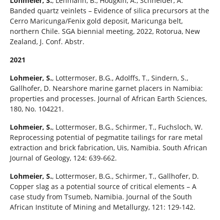
Lohmeier, S.
, Lehmann, B., Hodgkin, A., Schneider, A.
Banded quartz veinlets – Evidence of silica precursors at the
Cerro Maricunga/Fenix gold deposit, Maricunga belt,
northern Chile. SGA biennial meeting, 2022, Rotorua, New
Zealand, J. Conf. Abstr.
2021
Lohmeier, S.
, Lottermoser, B.G., Adolffs, T., Sindern, S.,
Gallhofer, D. Nearshore marine garnet placers in Namibia:
properties and processes. Journal of African Earth Sciences,
180, No. 104221.
Lohmeier, S.
, Lottermoser, B.G., Schirmer, T., Fuchsloch, W.
Reprocessing potential of pegmatite tailings for rare metal
extraction and brick fabrication, Uis, Namibia. South African
Journal of Geology, 124: 639-662.
Lohmeier, S.
, Lottermoser, B.G., Schirmer, T., Gallhofer, D.
Copper slag as a potential source of critical elements – A
case study from Tsumeb, Namibia. Journal of the South
African Institute of Mining and Metallurgy, 121: 129-142.