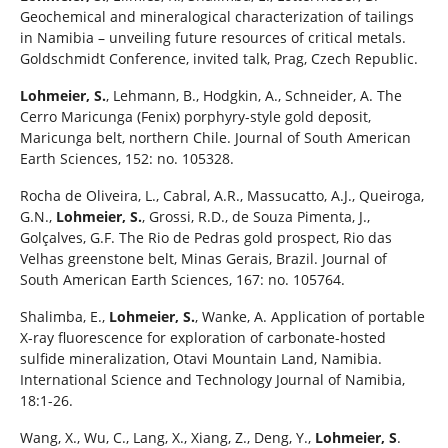
Geochemical and mineralogical characterization of tailings
in Namibia – unveiling future resources of critical metals.
Goldschmidt Conference, invited talk, Prag, Czech Republic.
Lohmeier, S.
, Lehmann, B., Hodgkin, A., Schneider, A. The
Cerro Maricunga (Fenix) porphyry-style gold deposit,
Maricunga belt, northern Chile. Journal of South American
Earth Sciences, 152: no. 105328.
Rocha de Oliveira, L., Cabral, A.R., Massucatto, A.J., Queiroga,
G.N.,
Lohmeier, S.
, Grossi, R.D., de Souza Pimenta, J.,
Golçalves, G.F. The Rio de Pedras gold prospect, Rio das
Velhas greenstone belt, Minas Gerais, Brazil. Journal of
South American Earth Sciences, 167: no. 105764.
Shalimba, E.,
Lohmeier, S.
, Wanke, A. Application of portable
X-ray fluorescence for exploration of carbonate-hosted
sulfide mineralization, Otavi Mountain Land, Namibia.
International Science and Technology Journal of Namibia,
18:1-26.
Wang, X., Wu, C., Lang, X., Xiang, Z., Deng, Y.,
Lohmeier, S
.