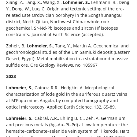
Xiang, Z., Lang, X., Wang, X.,
Lohmeier, S.
, Lehmann, B., Deng,
Y., Dong, W., Luo, C. Origin and tectonic setting of the ore-
related Late Ordovician porphyry in the Songshunangou
district, North Qilian, Northwest China: whole-rock
geochemical, Sr-Nd-Pb isotopes and zircon Hf isotopes
constraints. Journal of Earth Science (accepted).
Zoheir, B.
Lohmeier, S.
, Tang, Y., Martin A. Geochemical and
geochronological studies of the Um Samiuki deposit (Eastern
Desert, Egypt): Metal mobilization in a stratabound massive
sulfide ore. Ore Geology Reviews, no. 105967
2023
Lohmeier, S.
, Gainov, R.R., Hodgkin, A. Morphological
characterization of lode gold in the auriferous quartz veins
at M’Popo mine, Angola, by computed tomography and
optical microscopy. Applied Earth Science, 132, 65-89.
Lohmeier, S.
, Cabral, A.R., Ehling B.-C., Zeh, A. Germanium
and precious metals (Ag–Au–Pt–Pd) at low temperature: the
hematite–carbonate–selenide vein system of Tilkerode, Harz