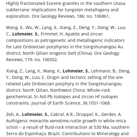
Highly fractionated Eocene granites in the southern Lhasa
subterrane: Implications for tungsten metallogeny and
exploration. Ore Geology Reviews, 186: no. 106861.
Wang, X., Wu, W., Lang, X., Xiang, Z., Deng, Y., Dong, W., Luo,
C.,
Lohmeier, S.
, Frimmel, H. Apatite and zircon
compositions as petrogenetic and metallogenic indicators
for Late Ordovician porphyries in the Songshunangou Au
district, North Qilian orogenic belt (China). Ore Geology
Reviews, 179: no. 106502.
Xiang, Z., Lang, X., Wang, X.,
Lohmeier, S.
, Lehmann, B., Deng,
Y., Dong, W., Luo, C. Origin and tectonic setting of the ore-
related Late Ordovician porphyry in the Songshunangou
district, North Qilian, Northwest China: Whole-rock
geochemical, Sr-Nd-Pb isotopes and zircon Hf isotopes
constraints. Journal of Earth Science, 36:1051-1068.
Zeh, A.,
Lohmeier, S.
, Cabral, A.R., Drüppel, K., Gerdes, A.
Authigenic monazite-xenotime-rutile growth in white-mica
schist – a result of fluid-rock interaction at 530 Ma, southern
Serro do Espinhaço, Brazil. Contributions to Mineralogy and