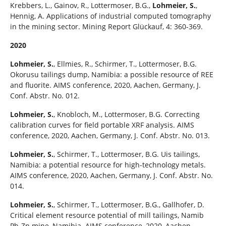
Krebbers, L., Gainov, R., Lottermoser, B.G.,
Lohmeier, S.
,
Hennig, A. Applications of industrial computed tomography
in the mining sector. Mining Report Glückauf, 4: 360-369.
2020
Lohmeier, S.
, Ellmies, R., Schirmer, T., Lottermoser, B.G.
Okorusu tailings dump, Namibia: a possible resource of REE
and fluorite. AIMS conference, 2020, Aachen, Germany, J.
Conf. Abstr. No. 012.
Lohmeier, S.
, Knobloch, M., Lottermoser, B.G. Correcting
calibration curves for field portable XRF analysis. AIMS
conference, 2020, Aachen, Germany, J. Conf. Abstr. No. 013.
Lohmeier, S.
, Schirmer, T., Lottermoser, B.G. Uis tailings,
Namibia: a potential resource for high-technology metals.
AIMS conference, 2020, Aachen, Germany, J. Conf. Abstr. No.
014.
Lohmeier, S.
, Schirmer, T., Lottermoser, B.G., Gallhofer, D.
Critical element resource potential of mill tailings, Namib
Pb-Zn mine, Namibia. AIMS conference, 2020, Aachen,