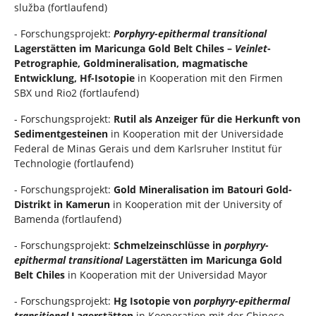
služba (fortlaufend)
- Forschungsprojekt:
Porphyry-epithermal transitional
Lagerstätten im Maricunga Gold Belt Chiles –
Veinlet
-
Petrographie, Goldmineralisation, magmatische
Entwicklung, Hf-Isotopie
in Kooperation mit den Firmen
SBX und Rio2 (fortlaufend)
- Forschungsprojekt:
Rutil als Anzeiger für die Herkunft von
Sedimentgesteinen
in Kooperation mit der Universidade
Federal de Minas Gerais und dem Karlsruher Institut für
Technologie (fortlaufend)
- Forschungsprojekt:
Gold Mineralisation im Batouri Gold-
Distrikt in Kamerun
in Kooperation mit der University of
Bamenda (fortlaufend)
- Forschungsprojekt:
Schmelzeinschlüsse in
porphyry-
epithermal transitional
Lagerstätten im Maricunga Gold
Belt Chiles
in Kooperation mit der Universidad Mayor
- Forschungsprojekt:
Hg Isotopie von
porphyry-epithermal
transitional
Lagerstätten
in Kooperation mit der Chinese