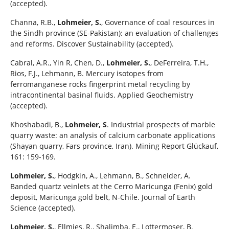
(accepted).
Channa, R.B.,
Lohmeier, S.
, Governance of coal resources in
the Sindh province (SE-Pakistan): an evaluation of challenges
and reforms. Discover Sustainability (accepted).
Cabral, A.R., Yin R, Chen, D.,
Lohmeier, S.
, DeFerreira, T.H.,
Rios, F.J., Lehmann, B. Mercury isotopes from
ferromanganese rocks fingerprint metal recycling by
intracontinental basinal fluids. Applied Geochemistry
(accepted).
Khoshabadi, B.,
Lohmeier, S
. Industrial prospects of marble
quarry waste: an analysis of calcium carbonate applications
(Shayan quarry, Fars province, Iran). Mining Report Glückauf,
161: 159-169.
Lohmeier, S.
, Hodgkin, A., Lehmann, B., Schneider, A.
Banded quartz veinlets at the Cerro Maricunga (Fenix) gold
deposit, Maricunga gold belt, N-Chile. Journal of Earth
Science (accepted).
Lohmeier, S.
, Ellmies, R., Shalimba, E., Lottermoser, B.