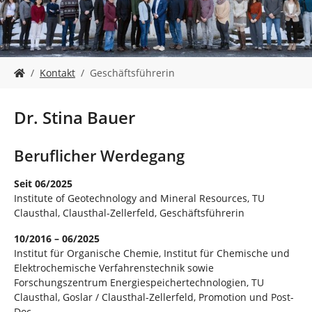
n
S
Kontakt
Geschäftsführerin
i
e
s
Dr. Stina Bauer
i
n
d
Beruflicher Werdegang
h
i
Seit 06/2025
e
Institute of Geotechnology and Mineral Resources, TU
r
Clausthal, Clausthal-Zellerfeld, Geschäftsführerin
:
10/2016 – 06/2025
Institut für Organische Chemie, Institut für Chemische und
Elektrochemische Verfahrenstechnik sowie
Forschungszentrum Energiespeichertechnologien, TU
Clausthal, Goslar / Clausthal-Zellerfeld, Promotion und Post-
Doc