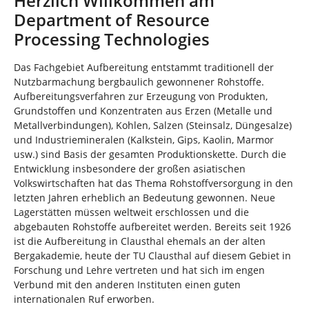
Herzlich Willkommen am
n
i
Department of Resource
n
d
Processing Technologies
h
i
Das Fachgebiet Aufbereitung entstammt traditionell der
e
Nutzbarmachung bergbaulich gewonnener Rohstoffe.
r
Aufbereitungsverfahren zur Erzeugung von Produkten,
:
Grundstoffen und Konzentraten aus Erzen (Metalle und
Metallverbindungen), Kohlen, Salzen (Steinsalz, Düngesalze)
und Industriemineralen (Kalkstein, Gips, Kaolin, Marmor
usw.) sind Basis der gesamten Produktionskette. Durch die
Entwicklung insbesondere der großen asiatischen
Volkswirtschaften hat das Thema Rohstoffversorgung in den
letzten Jahren erheblich an Bedeutung gewonnen. Neue
Lagerstätten müssen weltweit erschlossen und die
abgebauten Rohstoffe aufbereitet werden. Bereits seit 1926
ist die Aufbereitung in Clausthal ehemals an der alten
Bergakademie, heute der TU Clausthal auf diesem Gebiet in
Forschung und Lehre vertreten und hat sich im engen
Verbund mit den anderen Instituten einen guten
internationalen Ruf erworben.