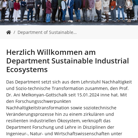
n
S
Department of Sustainable…
i
e
s
Herzlich Willkommen am
i
Department Sustainable Industrial
n
d
Ecosystems
h
i
Das Department setzt sich aus dem Lehrstuhl Nachhaltigkeit
e
und Sozio-technische Transformation zusammen, den Prof.
r
Dr. Ani Melkonyan-Gottschalk seit 15.01.2024 inne hat. Mit
:
den Forschungsschwerpunkten
Nachhaltigkeitstransformation sowie soziotechnische
Veränderungsprozesse hin zu einem zirkulären und
resilienten industriellen Ökosystem, verknüpft das
Department Forschung und Lehre in Disziplinen der
Ingenieur-, Natur- und Wirtschaftswissenschaften unter