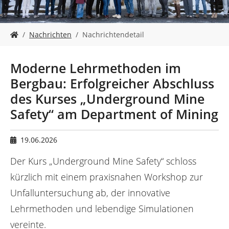
n
S
Nachrichten
Nachrichtendetail
i
e
s
Moderne Lehrmethoden im
i
Bergbau: Erfolgreicher Abschluss
n
d
des Kurses „Underground Mine
h
Safety“ am Department of Mining
i
e
r
19.06.2026
:
Der Kurs „Underground Mine Safety“ schloss
kürzlich mit einem praxisnahen Workshop zur
Unfalluntersuchung ab, der innovative
Lehrmethoden und lebendige Simulationen
vereinte.