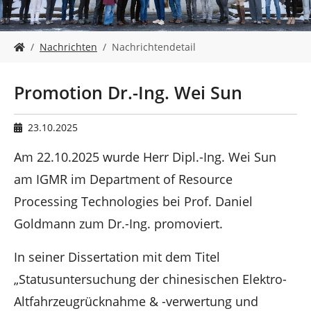
n
S
Nachrichten
Nachrichtendetail
i
e
s
Promotion Dr.-Ing. Wei Sun
i
n
d
23.10.2025
h
i
Am 22.10.2025 wurde Herr Dipl.-Ing. Wei Sun
e
am IGMR im Department of Resource
r
:
Processing Technologies bei Prof. Daniel
Goldmann zum Dr.-Ing. promoviert.
In seiner Dissertation mit dem Titel
„Statusuntersuchung der chinesischen Elektro-
Altfahrzeugrücknahme & -verwertung und