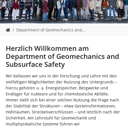
n
S
Department of Geomechanics and…
i
e
s
Herzlich Willkommen am
i
Department of Geomechanics and
n
d
Subsurface Safety
h
i
Wir befassen wir uns in der Forschung und Lehre mit den
e
vielfältigen Möglichkeiten der Nutzung des Untergrunds –
r
hierzu gehören u. a. Energiespeicher, Bergwerke und
:
Endlager für nukleare und für chemotoxische Abfälle.
Immer stellt sich bei einer solchen Nutzung die Frage nach
der Stabilität der Strukturen – etwa Gesteinsformationen,
Hohlräumen, Streckenverschlüssen – und letztlich nach der
Sicherheit. Am Lehrstuhl für Geomechanik und
multiphysikalische Systeme führen wir