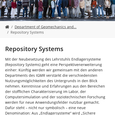
n
S
Department of Geomechanics and…
i
Repository Systems
e
s
i
Repository Systems
n
d
Mit der Neubesetzung des Lehrstuhls Endlagersysteme
h
(Repository Systems) geht eine Perspektivenerweiterung
i
einher: Künftig werden wir gemeinsam mit den anderen
e
Departments des IGMR verstärkt die verschiedensten
r
Nutzungsmöglichkeiten des Untergrunds in den Blick
:
nehmen. Kenntnisse und Erfahrungen aus den Bereichen
der stofflichen Charakterisierung im Labor, der
Computersimulation und der soziotechnischen Forschung
werden für neue Anwendungsfelder nutzbar gemacht.
Dafür steht – nicht nur symbolisch – eine neue
Denomination: Aus „Endlagersysteme“ wird „Sichere