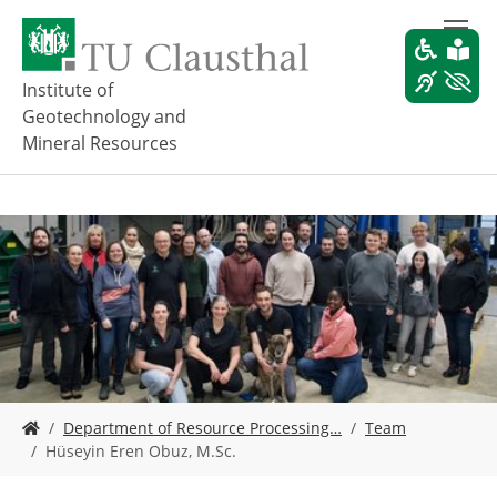
Z
u
m
H
Institute of
a
Geotechnology and
u
Mineral Resources
p
t
i
n
h
a
l
t
s
p
r
i
S
Department of Resource Processing…
Team
n
i
Hüseyin Eren Obuz, M.Sc.
g
e
e
s