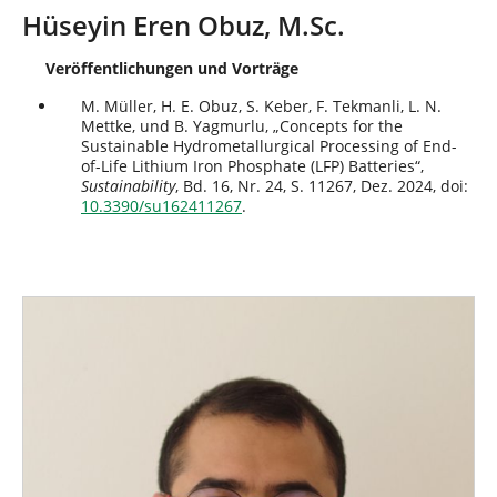
n
i
Hüseyin Eren Obuz, M.Sc.
n
d
Veröffentlichungen und Vorträge
h
i
M. Müller, H. E. Obuz, S. Keber, F. Tekmanli, L. N.
e
Mettke, und B. Yagmurlu, „Concepts for the
Sustainable Hydrometallurgical Processing of End-
r
of-Life Lithium Iron Phosphate (LFP) Batteries“,
:
Sustainability
, Bd. 16, Nr. 24, S. 11267, Dez. 2024, doi:
10.3390/su162411267
.