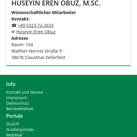
HÜSEYIN EREN OBUZ, M.SC.
Wissenschaftlicher Mitarbeiter
Kontakt:
☎
+49 5323 72-2633
✉
Hü
seyin Eren Obuz
Adresse
Raum: 104
Walther-Nernst-Straße 9
38678 Clausthal-Zellerfeld
Info
Kontakt und Service
Impressum
Datenschutz
Barrierefreiheit
Portale
Stud.IP
Studienportale
WebMail